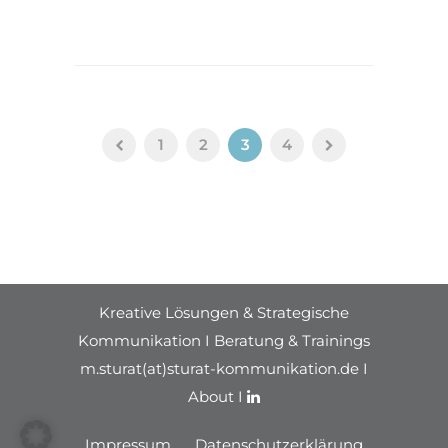
1
2
3
4
Kreative Lösungen & Strategische
Kommunikation I Beratung & Trainings
m.sturat(at)sturat-kommunikation.de I
About
I
Impressum
Datenschutzerklärung