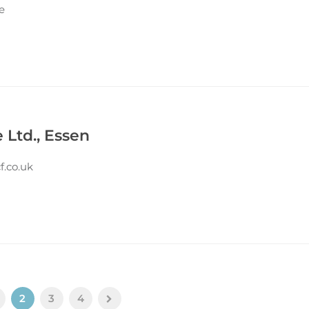
e
Ltd., Essen
f.co.uk
2
3
4